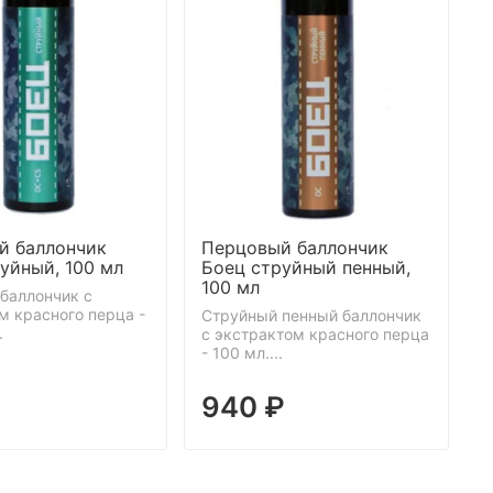
й баллончик
Перцовый баллончик
уйный, 100 мл
Боец струйный пенный,
Б
100 мл
1
баллончик с
м красного перца -
Струйный пенный баллончик
С
.
с экстрактом красного перца
с
- 100 мл....
-
₽
940 ₽