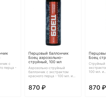
нчик
Перцовый баллончик
Перцовы
л
Боец аэрозольно-
Боец стр
струйный, 100 мл
нчик с
Струйный 
го перца -
экстракто
Аэрозольно-струйный
100 мл. и..
баллончик с экстрактом
красного перца - 100 мл. и...
870 ₽
870 