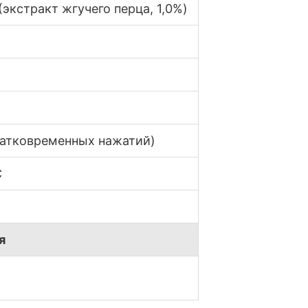
(экстракт жгучего перца, 1,0%)
ратковременных нажатий)
С
я