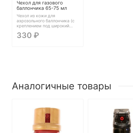
Чехол для газового
баллончика 65-75 мл
Чехол из кожи для
аэрозольного баллончика (с
креплением под широкий...
330 ₽
Аналогичные товары