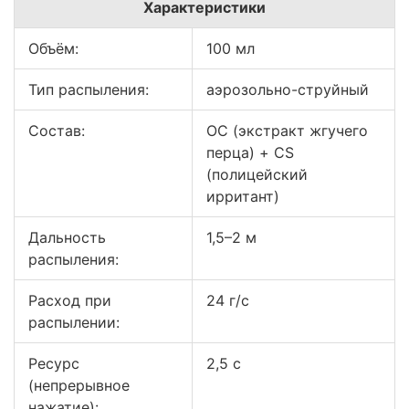
Характеристики
Объём:
100 мл
Тип распыления:
аэрозольно-струйный
Состав:
ОС (экстракт жгучего
перца) + CS
(полицейский
ирритант)
Дальность
1,5–2 м
распыления:
Расход при
24 г/с
распылении:
Ресурс
2,5 с
(непрерывное
нажатие):