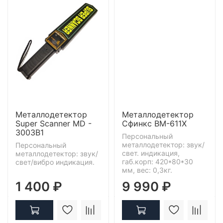
Металлодетектор
Металлодетектор
Super Scanner MD -
Сфинкс ВМ-611X
3003B1
Персональный
металлодетектор: звук/
Персональный
свет. индикация,
металлодетектор: звук/
габ.корп: 420*80*30
свет/вибро индикация.
мм, вес: 0,3кг.
1 400 ₽
9 990 ₽