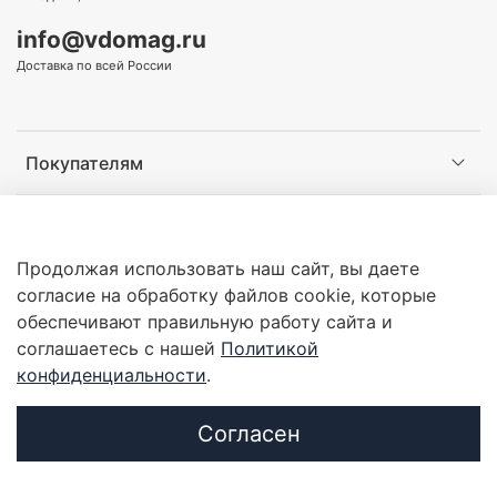
info@vdomag.ru
Доставка по всей России
Покупателям
Информация
Продолжая использовать наш сайт, вы даете
согласие на обработку файлов cookie, которые
обеспечивают правильную работу сайта и
соглашаетесь с нашей
Политикой
Copyright © 2016-2026 - Интернет-магазин оборудования
конфиденциальности
.
для охраны и силовых структур «Все для охраны»
ИП Галкин Андрей Геннадиевич ОГРНИП
316774600437025 ИНН 773322472889
Согласен
Продвижение сайта -
Иванов Егор