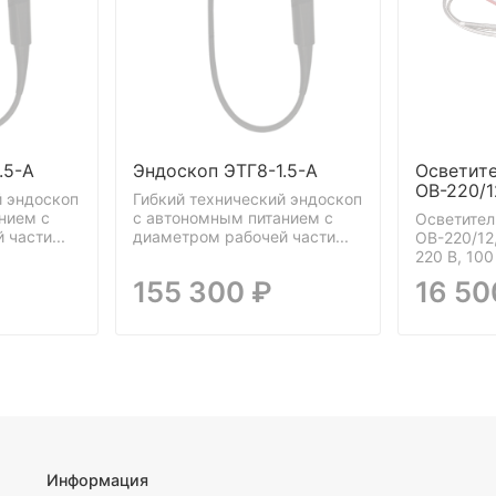
.5-А
Эндоскоп ЭТГ8-1.5-А
Осветит
ОВ-220/1
й эндоскоп
Гибкий технический эндоскоп
нием c
c автономным питанием c
Осветител
части...
диаметром рабочей части...
ОВ-220/12
220 В, 100 
155 300 ₽
16 50
Информация