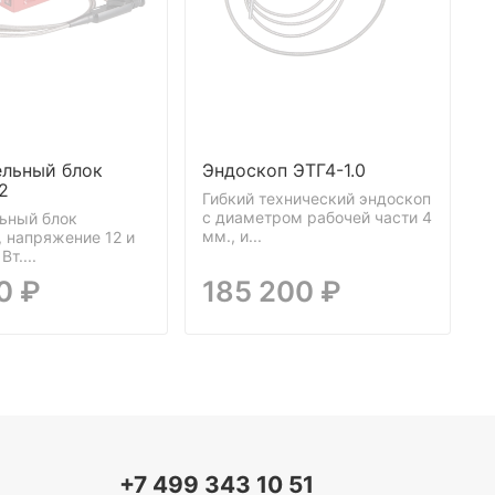
ельный блок
Эндоскоп ЭТГ4-1.0
Э
2
Гибкий технический эндоскоп
Г
c диаметром рабочей части 4
c
ьный блок
мм., и...
м
, напряжение 12 и
Вт....
0 ₽
185 200 ₽
+7 499 343 10 51